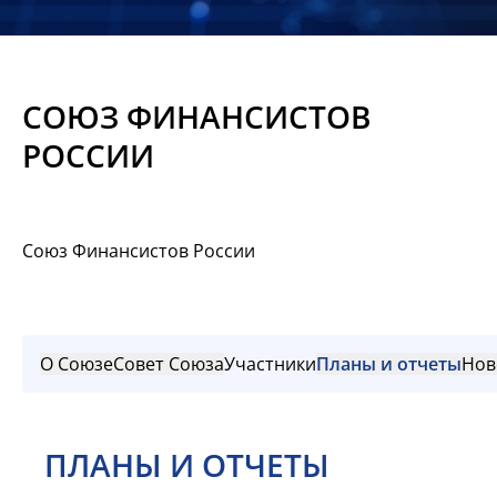
Новости
Мероприятия
СОЮЗ ФИНАНСИСТОВ
Материалы
РОССИИ
Обмен
опытом
Союз Финансистов России
Вступить
О Союзе
Совет Союза
Участники
Планы и отчеты
Нов
ПЛАНЫ И ОТЧЕТЫ