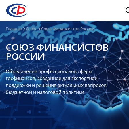
О
Главная
О нас
Союз Финансистов России
нас
СОЮЗ ФИНАНСИСТОВ
О
РОССИИ
СФР
Совет
Объединение профессионалов сферы
Союза
госфинансов, созданное для экспертной
Участники
поддержки и решения актуальных вопросов
бюджетной и налоговой политики
Планы
и
отчеты
Контакты