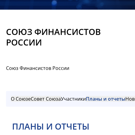
Новости
Мероприятия
СОЮЗ ФИНАНСИСТОВ
Материалы
РОССИИ
Обмен
опытом
Союз Финансистов России
Вступить
О Союзе
Совет Союза
Участники
Планы и отчеты
Нов
ПЛАНЫ И ОТЧЕТЫ