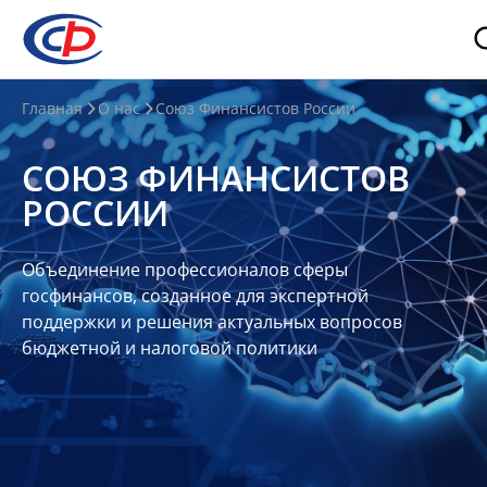
О
Главная
О нас
Союз Финансистов России
нас
СОЮЗ ФИНАНСИСТОВ
О
РОССИИ
СФР
Совет
Объединение профессионалов сферы
Союза
госфинансов, созданное для экспертной
Участники
поддержки и решения актуальных вопросов
бюджетной и налоговой политики
Планы
и
отчеты
Контакты