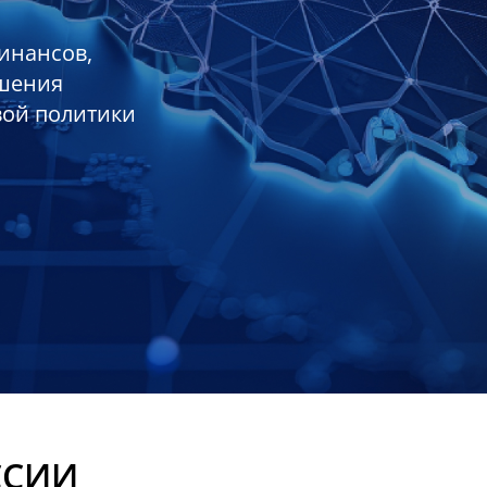
инансов,
ешения
вой политики
ССИИ