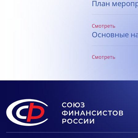
План меропри
Смотреть
Основные на
Смотреть