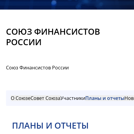
Новости
Мероприятия
СОЮЗ ФИНАНСИСТОВ
Материалы
РОССИИ
Обмен
опытом
Союз Финансистов России
Вступить
О Союзе
Совет Союза
Участники
Планы и отчеты
Нов
ПЛАНЫ И ОТЧЕТЫ