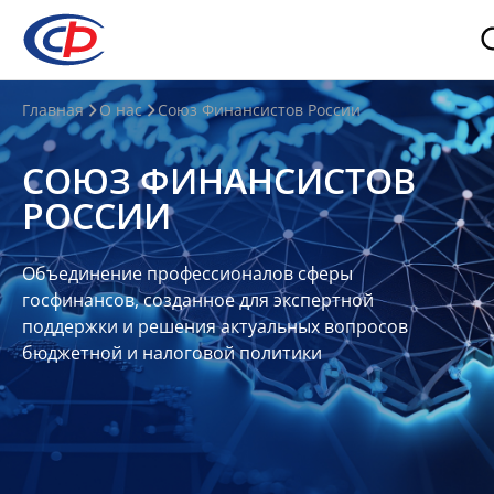
О
Главная
О нас
Союз Финансистов России
нас
СОЮЗ ФИНАНСИСТОВ
О
РОССИИ
СФР
Совет
Объединение профессионалов сферы
Союза
госфинансов, созданное для экспертной
Участники
поддержки и решения актуальных вопросов
бюджетной и налоговой политики
Планы
и
отчеты
Контакты