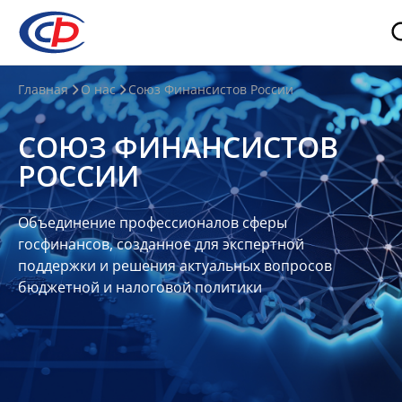
О
Главная
О нас
Союз Финансистов России
нас
СОЮЗ ФИНАНСИСТОВ
О
РОССИИ
СФР
Совет
Объединение профессионалов сферы
Союза
госфинансов, созданное для экспертной
Участники
поддержки и решения актуальных вопросов
бюджетной и налоговой политики
Планы
и
отчеты
Контакты