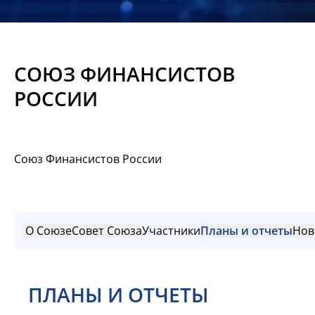
Новости
Мероприятия
СОЮЗ ФИНАНСИСТОВ
Материалы
РОССИИ
Обмен
опытом
Союз Финансистов России
Вступить
О Союзе
Совет Союза
Участники
Планы и отчеты
Нов
ПЛАНЫ И ОТЧЕТЫ