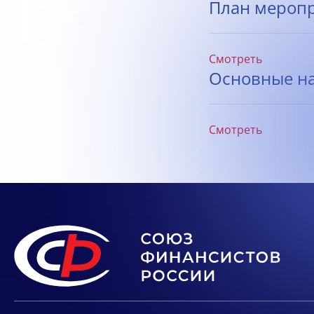
План меропри
Смотреть
Основные на
Смотреть