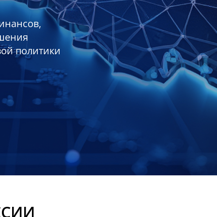
инансов,
ешения
вой политики
ССИИ