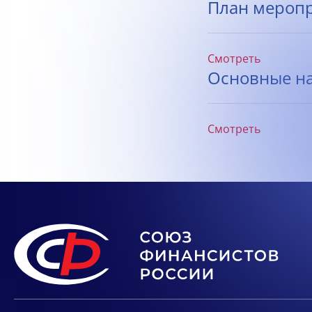
План меропри
Смотреть
Основные на
Смотреть