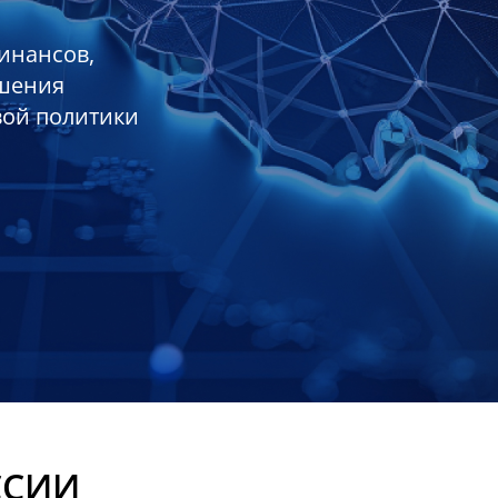
инансов,
ешения
вой политики
ССИИ