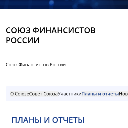
Новости
Мероприятия
СОЮЗ ФИНАНСИСТОВ
Материалы
РОССИИ
Обмен
опытом
Союз Финансистов России
Вступить
О Союзе
Совет Союза
Участники
Планы и отчеты
Нов
ПЛАНЫ И ОТЧЕТЫ