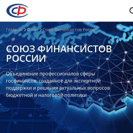
О
Главная
О нас
Союз Финансистов России
нас
СОЮЗ ФИНАНСИСТОВ
О
РОССИИ
СФР
Совет
Объединение профессионалов сферы
Союза
госфинансов, созданное для экспертной
Участники
поддержки и решения актуальных вопросов
бюджетной и налоговой политики
Планы
и
отчеты
Контакты