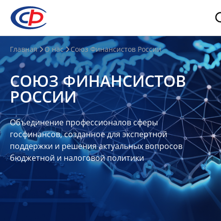
О
Главная
О нас
Союз Финансистов России
нас
СОЮЗ ФИНАНСИСТОВ
О
РОССИИ
СФР
Совет
Объединение профессионалов сферы
Союза
госфинансов, созданное для экспертной
Участники
поддержки и решения актуальных вопросов
бюджетной и налоговой политики
Планы
и
отчеты
Контакты