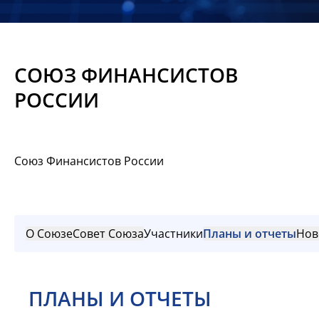
Новости
Мероприятия
СОЮЗ ФИНАНСИСТОВ
Материалы
РОССИИ
Обмен
опытом
Союз Финансистов России
Вступить
О Союзе
Совет Союза
Участники
Планы и отчеты
Нов
ПЛАНЫ И ОТЧЕТЫ