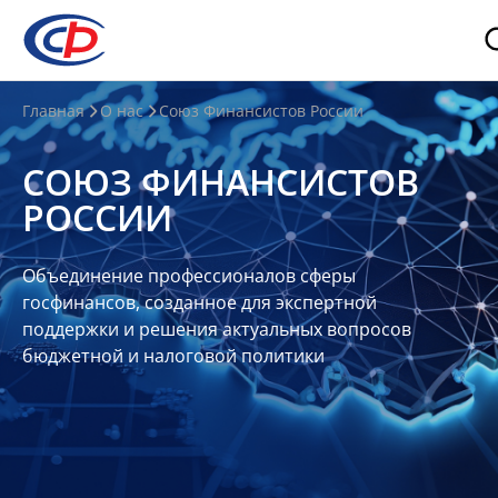
О
Главная
О нас
Союз Финансистов России
нас
СОЮЗ ФИНАНСИСТОВ
О
РОССИИ
СФР
Совет
Объединение профессионалов сферы
Союза
госфинансов, созданное для экспертной
Участники
поддержки и решения актуальных вопросов
бюджетной и налоговой политики
Планы
и
отчеты
Контакты