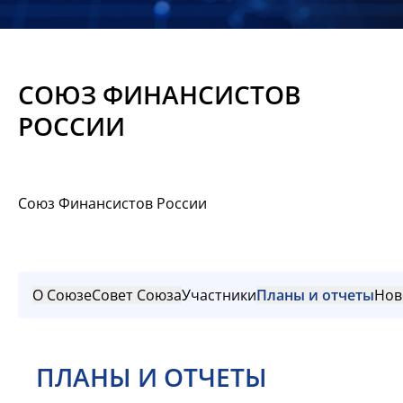
Новости
Мероприятия
СОЮЗ ФИНАНСИСТОВ
Материалы
РОССИИ
Обмен
опытом
Союз Финансистов России
Вступить
О Союзе
Совет Союза
Участники
Планы и отчеты
Нов
ПЛАНЫ И ОТЧЕТЫ