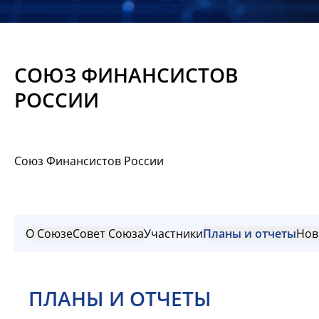
Новости
Мероприятия
СОЮЗ ФИНАНСИСТОВ
Материалы
РОССИИ
Обмен
опытом
Союз Финансистов России
Вступить
О Союзе
Совет Союза
Участники
Планы и отчеты
Нов
ПЛАНЫ И ОТЧЕТЫ