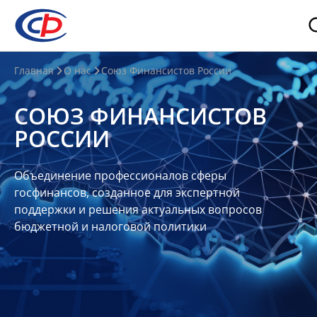
О
Главная
О нас
Союз Финансистов России
нас
СОЮЗ ФИНАНСИСТОВ
О
РОССИИ
СФР
Совет
Объединение профессионалов сферы
Союза
госфинансов, созданное для экспертной
Участники
поддержки и решения актуальных вопросов
бюджетной и налоговой политики
Планы
и
отчеты
Контакты