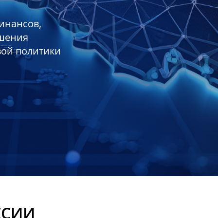
инансов,
ешения
вой политики
ССИИ