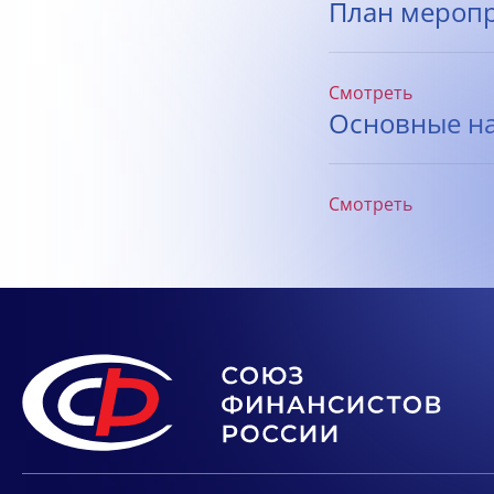
План меропри
Смотреть
Основные на
Смотреть