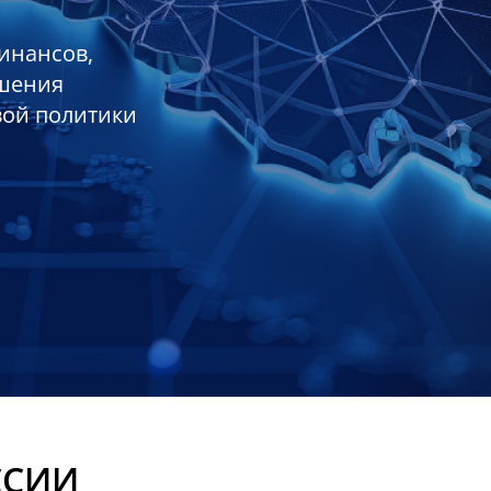
инансов,
ешения
вой политики
ССИИ