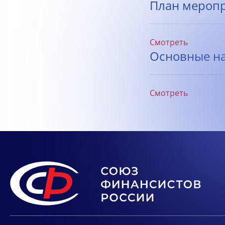
План меропри
Смотреть
Основные на
Смотреть