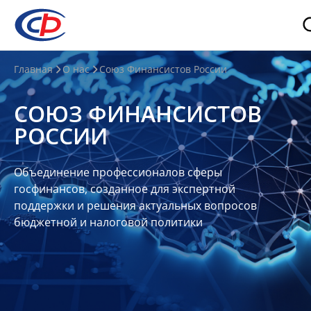
О
Главная
О нас
Союз Финансистов России
нас
СОЮЗ ФИНАНСИСТОВ
О
РОССИИ
СФР
Совет
Объединение профессионалов сферы
Союза
госфинансов, созданное для экспертной
Участники
поддержки и решения актуальных вопросов
бюджетной и налоговой политики
Планы
и
отчеты
Контакты