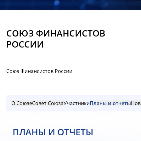
Новости
Мероприятия
СОЮЗ ФИНАНСИСТОВ
Материалы
РОССИИ
Обмен
опытом
Союз Финансистов России
Вступить
О Союзе
Совет Союза
Участники
Планы и отчеты
Нов
ПЛАНЫ И ОТЧЕТЫ