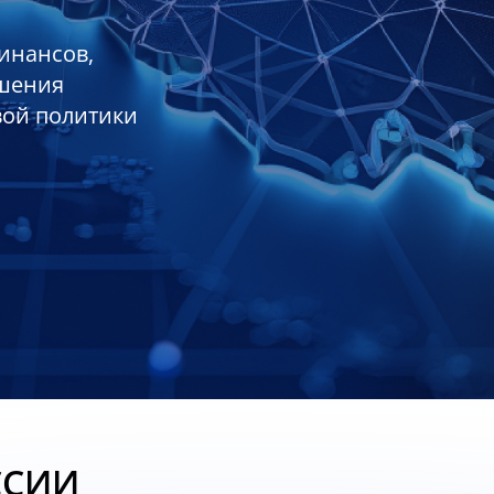
инансов,
ешения
вой политики
ССИИ