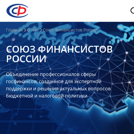
О
Главная
О нас
Союз Финансистов России
нас
СОЮЗ ФИНАНСИСТОВ
О
РОССИИ
СФР
Совет
Объединение профессионалов сферы
Союза
госфинансов, созданное для экспертной
Участники
поддержки и решения актуальных вопросов
бюджетной и налоговой политики
Планы
и
отчеты
Контакты