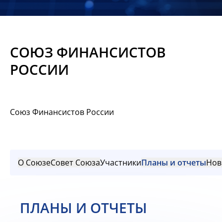
Новости
Мероприятия
СОЮЗ ФИНАНСИСТОВ
Материалы
РОССИИ
Обмен
опытом
Союз Финансистов России
Вступить
О Союзе
Совет Союза
Участники
Планы и отчеты
Нов
ПЛАНЫ И ОТЧЕТЫ