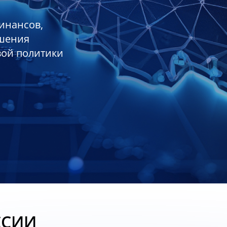
инансов,
ешения
вой политики
ССИИ