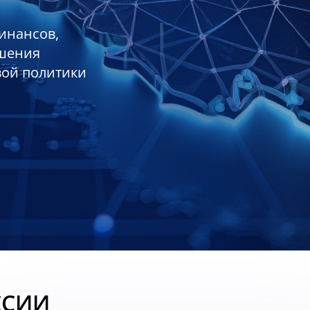
инансов,
ешения
вой политики
ССИИ