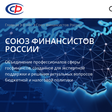
О
Главная
О нас
Союз Финансистов России
нас
СОЮЗ ФИНАНСИСТОВ
О
РОССИИ
СФР
Совет
Объединение профессионалов сферы
Союза
госфинансов, созданное для экспертной
Участники
поддержки и решения актуальных вопросов
бюджетной и налоговой политики
Планы
и
отчеты
Контакты