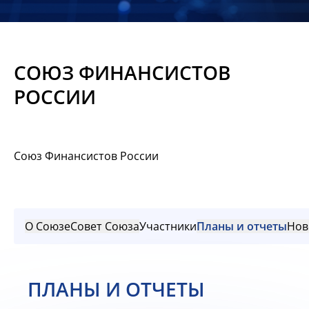
Новости
Мероприятия
СОЮЗ ФИНАНСИСТОВ
Материалы
РОССИИ
Обмен
опытом
Союз Финансистов России
Вступить
О Союзе
Совет Союза
Участники
Планы и отчеты
Нов
ПЛАНЫ И ОТЧЕТЫ