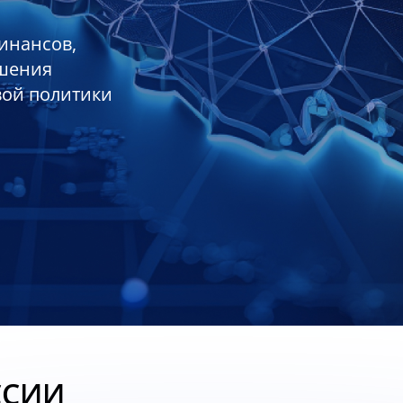
инансов,
ешения
вой политики
ССИИ