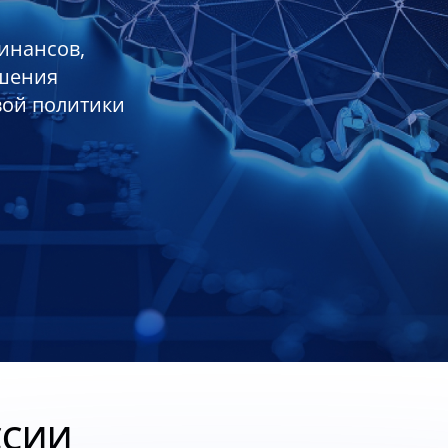
инансов,
ешения
вой политики
ССИИ