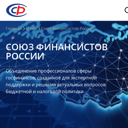
О
Главная
О нас
Союз Финансистов России
нас
СОЮЗ ФИНАНСИСТОВ
О
РОССИИ
СФР
Совет
Объединение профессионалов сферы
Союза
госфинансов, созданное для экспертной
Участники
поддержки и решения актуальных вопросов
бюджетной и налоговой политики
Планы
и
отчеты
Контакты