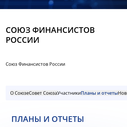
Новости
Мероприятия
СОЮЗ ФИНАНСИСТОВ
Материалы
РОССИИ
Обмен
опытом
Союз Финансистов России
Вступить
О Союзе
Совет Союза
Участники
Планы и отчеты
Нов
ПЛАНЫ И ОТЧЕТЫ