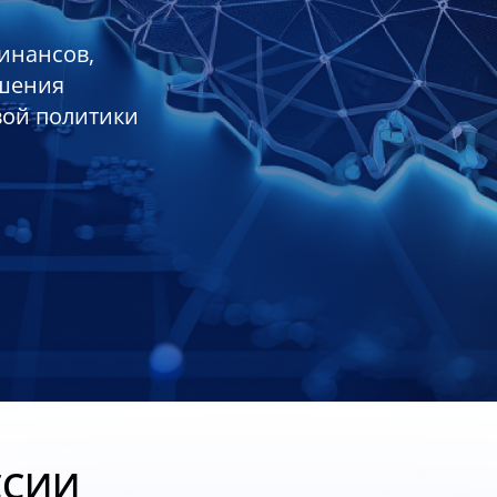
инансов,
ешения
вой политики
ССИИ