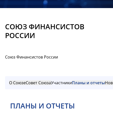
Новости
Мероприятия
СОЮЗ ФИНАНСИСТОВ
Материалы
РОССИИ
Обмен
опытом
Союз Финансистов России
Вступить
О Союзе
Совет Союза
Участники
Планы и отчеты
Нов
ПЛАНЫ И ОТЧЕТЫ