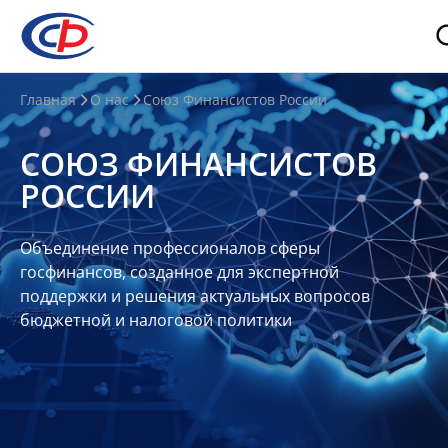
О
Главная
О нас
Союз Финансистов России
нас
СОЮЗ ФИНАНСИСТОВ
О
РОССИИ
СФР
Совет
Объединение профессионалов сферы
Союза
госфинансов, созданное для экспертной
Участники
поддержки и решения актуальных вопросов
бюджетной и налоговой политики
Планы
и
отчеты
Контакты