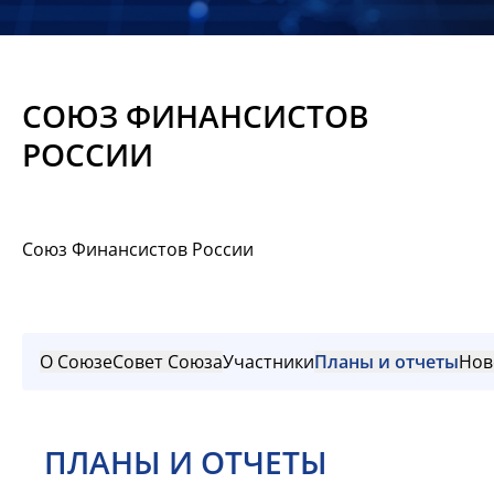
Новости
Мероприятия
СОЮЗ ФИНАНСИСТОВ
Материалы
РОССИИ
Обмен
опытом
Союз Финансистов России
Вступить
О Союзе
Совет Союза
Участники
Планы и отчеты
Нов
ПЛАНЫ И ОТЧЕТЫ