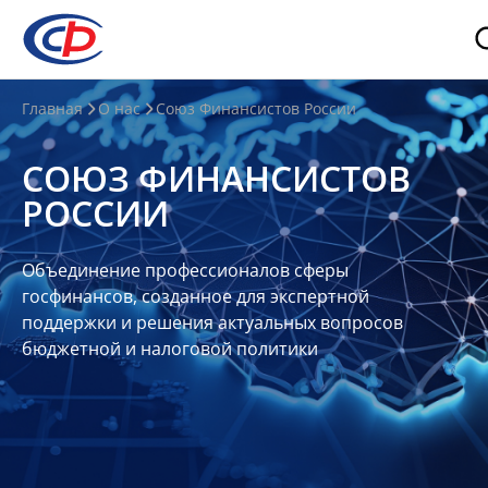
О
Главная
О нас
Союз Финансистов России
нас
СОЮЗ ФИНАНСИСТОВ
О
РОССИИ
СФР
Совет
Объединение профессионалов сферы
Союза
госфинансов, созданное для экспертной
Участники
поддержки и решения актуальных вопросов
бюджетной и налоговой политики
Планы
и
отчеты
Контакты