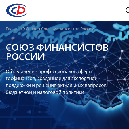
О
Главная
О нас
Союз Финансистов России
нас
СОЮЗ ФИНАНСИСТОВ
О
РОССИИ
СФР
Совет
Объединение профессионалов сферы
Союза
госфинансов, созданное для экспертной
Участники
поддержки и решения актуальных вопросов
бюджетной и налоговой политики
Планы
и
отчеты
Контакты