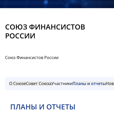
Новости
Мероприятия
СОЮЗ ФИНАНСИСТОВ
Материалы
РОССИИ
Обмен
опытом
Союз Финансистов России
Вступить
О Союзе
Совет Союза
Участники
Планы и отчеты
Нов
ПЛАНЫ И ОТЧЕТЫ