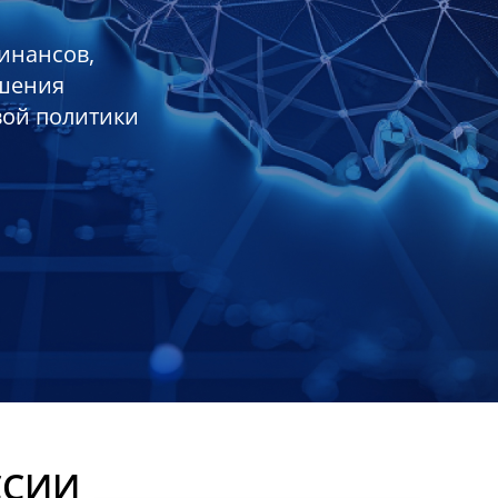
инансов,
ешения
вой политики
ССИИ