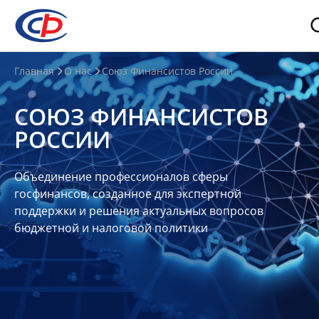
О
Главная
О нас
Союз Финансистов России
нас
СОЮЗ ФИНАНСИСТОВ
О
РОССИИ
СФР
Совет
Объединение профессионалов сферы
Союза
госфинансов, созданное для экспертной
Участники
поддержки и решения актуальных вопросов
бюджетной и налоговой политики
Планы
и
отчеты
Контакты