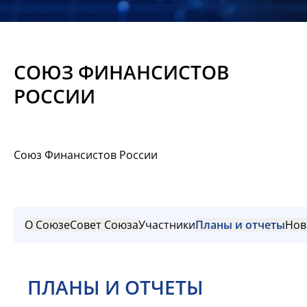
Новости
Мероприятия
СОЮЗ ФИНАНСИСТОВ
Материалы
РОССИИ
Обмен
опытом
Союз Финансистов России
Вступить
О Союзе
Совет Союза
Участники
Планы и отчеты
Нов
ПЛАНЫ И ОТЧЕТЫ