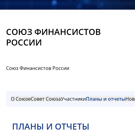
Новости
Мероприятия
СОЮЗ ФИНАНСИСТОВ
Материалы
РОССИИ
Обмен
опытом
Союз Финансистов России
Вступить
О Союзе
Совет Союза
Участники
Планы и отчеты
Нов
ПЛАНЫ И ОТЧЕТЫ