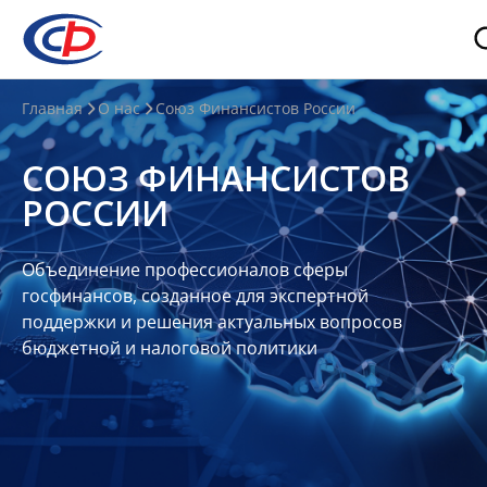
О
Главная
О нас
Союз Финансистов России
нас
СОЮЗ ФИНАНСИСТОВ
О
РОССИИ
СФР
Совет
Объединение профессионалов сферы
Союза
госфинансов, созданное для экспертной
Участники
поддержки и решения актуальных вопросов
бюджетной и налоговой политики
Планы
и
отчеты
Контакты