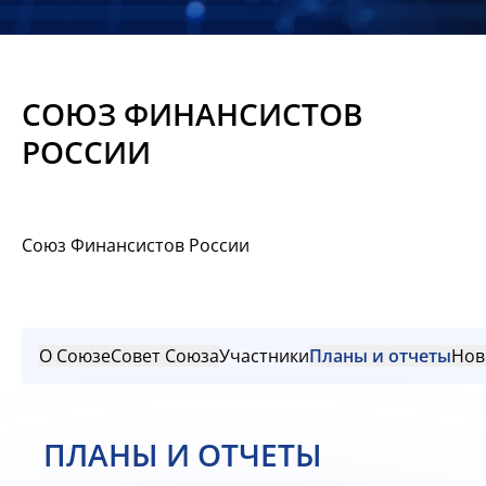
Новости
Мероприятия
СОЮЗ ФИНАНСИСТОВ
Материалы
РОССИИ
Обмен
опытом
Союз Финансистов России
Вступить
О Союзе
Совет Союза
Участники
Планы и отчеты
Нов
ПЛАНЫ И ОТЧЕТЫ