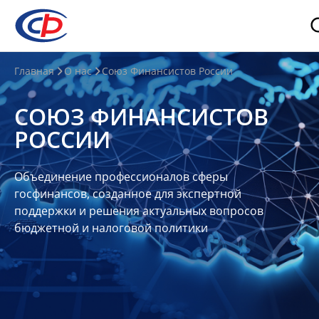
О
Главная
О нас
Союз Финансистов России
нас
СОЮЗ ФИНАНСИСТОВ
О
РОССИИ
СФР
Совет
Объединение профессионалов сферы
Союза
госфинансов, созданное для экспертной
Участники
поддержки и решения актуальных вопросов
бюджетной и налоговой политики
Планы
и
отчеты
Контакты