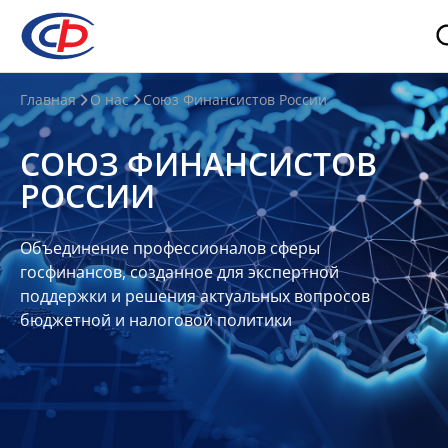
О
Главная
О нас
Союз Финансистов России
нас
СОЮЗ ФИНАНСИСТОВ
О
РОССИИ
СФР
Совет
Объединение профессионалов сферы
Союза
госфинансов, созданное для экспертной
Участники
поддержки и решения актуальных вопросов
бюджетной и налоговой политики
Планы
и
отчеты
Контакты