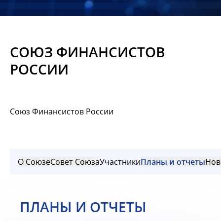
Новости
Мероприятия
СОЮЗ ФИНАНСИСТОВ
Материалы
РОССИИ
Обмен
опытом
Союз Финансистов России
Вступить
О Союзе
Совет Союза
Участники
Планы и отчеты
Нов
ПЛАНЫ И ОТЧЕТЫ