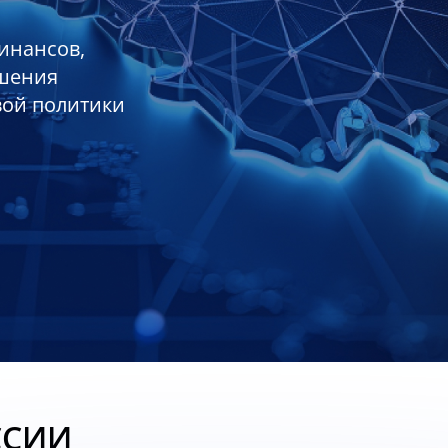
инансов,
ешения
вой политики
ССИИ