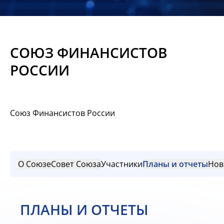
Новости
Мероприятия
СОЮЗ ФИНАНСИСТОВ
Материалы
РОССИИ
Обмен
опытом
Союз Финансистов России
Вступить
О Союзе
Совет Союза
Участники
Планы и отчеты
Нов
ПЛАНЫ И ОТЧЕТЫ