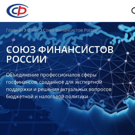
О
Главная
О нас
Союз Финансистов России
нас
СОЮЗ ФИНАНСИСТОВ
О
РОССИИ
СФР
Совет
Объединение профессионалов сферы
Союза
госфинансов, созданное для экспертной
Участники
поддержки и решения актуальных вопросов
бюджетной и налоговой политики
Планы
и
отчеты
Контакты