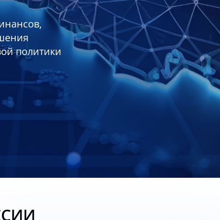
инансов,
ешения
вой политики
ССИИ