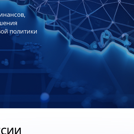
инансов,
ешения
вой политики
ССИИ