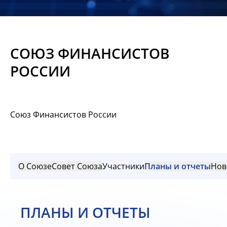
Новости
Мероприятия
СОЮЗ ФИНАНСИСТОВ
Материалы
РОССИИ
Обмен
опытом
Союз Финансистов России
Вступить
О Союзе
Совет Союза
Участники
Планы и отчеты
Нов
ПЛАНЫ И ОТЧЕТЫ