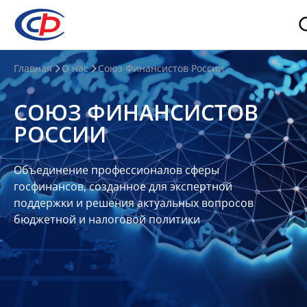
О
Главная
О нас
Союз Финансистов России
нас
СОЮЗ ФИНАНСИСТОВ
О
РОССИИ
СФР
Совет
Объединение профессионалов сферы
Союза
госфинансов, созданное для экспертной
Участники
поддержки и решения актуальных вопросов
бюджетной и налоговой политики
Планы
и
отчеты
Контакты