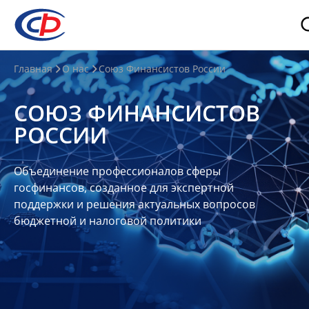
О
Главная
О нас
Союз Финансистов России
нас
СОЮЗ ФИНАНСИСТОВ
О
РОССИИ
СФР
Совет
Объединение профессионалов сферы
Союза
госфинансов, созданное для экспертной
Участники
поддержки и решения актуальных вопросов
бюджетной и налоговой политики
Планы
и
отчеты
Контакты