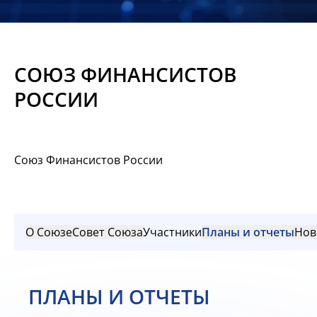
Новости
Мероприятия
СОЮЗ ФИНАНСИСТОВ
Материалы
РОССИИ
Обмен
опытом
Союз Финансистов России
Вступить
О Союзе
Совет Союза
Участники
Планы и отчеты
Нов
ПЛАНЫ И ОТЧЕТЫ