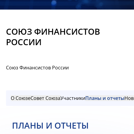
Новости
Мероприятия
СОЮЗ ФИНАНСИСТОВ
Материалы
РОССИИ
Обмен
опытом
Союз Финансистов России
Вступить
О Союзе
Совет Союза
Участники
Планы и отчеты
Нов
ПЛАНЫ И ОТЧЕТЫ