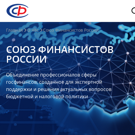
О
Главная
О нас
Союз Финансистов России
нас
СОЮЗ ФИНАНСИСТОВ
О
РОССИИ
СФР
Совет
Объединение профессионалов сферы
Союза
госфинансов, созданное для экспертной
Участники
поддержки и решения актуальных вопросов
бюджетной и налоговой политики
Планы
и
отчеты
Контакты