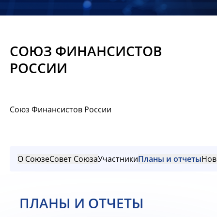
Новости
Мероприятия
СОЮЗ ФИНАНСИСТОВ
Материалы
РОССИИ
Обмен
опытом
Союз Финансистов России
Вступить
О Союзе
Совет Союза
Участники
Планы и отчеты
Нов
ПЛАНЫ И ОТЧЕТЫ