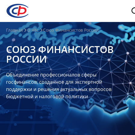
О
Главная
О нас
Союз Финансистов России
нас
СОЮЗ ФИНАНСИСТОВ
О
РОССИИ
СФР
Совет
Объединение профессионалов сферы
Союза
госфинансов, созданное для экспертной
Участники
поддержки и решения актуальных вопросов
бюджетной и налоговой политики
Планы
и
отчеты
Контакты