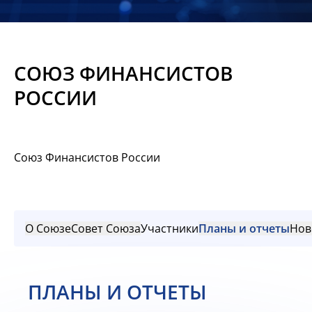
Новости
Мероприятия
СОЮЗ ФИНАНСИСТОВ
Материалы
РОССИИ
Обмен
опытом
Союз Финансистов России
Вступить
О Союзе
Совет Союза
Участники
Планы и отчеты
Нов
ПЛАНЫ И ОТЧЕТЫ