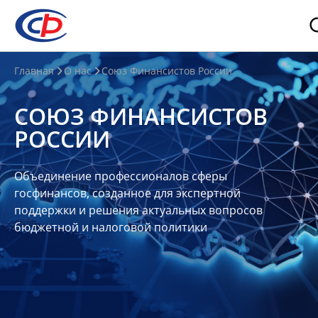
О
Главная
О нас
Союз Финансистов России
нас
СОЮЗ ФИНАНСИСТОВ
О
РОССИИ
СФР
Совет
Объединение профессионалов сферы
Союза
госфинансов, созданное для экспертной
Участники
поддержки и решения актуальных вопросов
бюджетной и налоговой политики
Планы
и
отчеты
Контакты