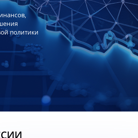
инансов,
ешения
вой политики
ССИИ