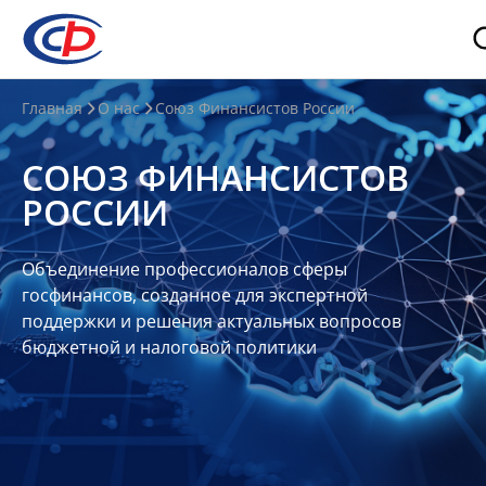
О
Главная
О нас
Союз Финансистов России
нас
СОЮЗ ФИНАНСИСТОВ
О
РОССИИ
СФР
Совет
Объединение профессионалов сферы
Союза
госфинансов, созданное для экспертной
Участники
поддержки и решения актуальных вопросов
бюджетной и налоговой политики
Планы
и
отчеты
Контакты