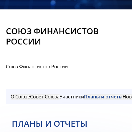
Новости
Мероприятия
СОЮЗ ФИНАНСИСТОВ
Материалы
РОССИИ
Обмен
опытом
Союз Финансистов России
Вступить
О Союзе
Совет Союза
Участники
Планы и отчеты
Нов
ПЛАНЫ И ОТЧЕТЫ