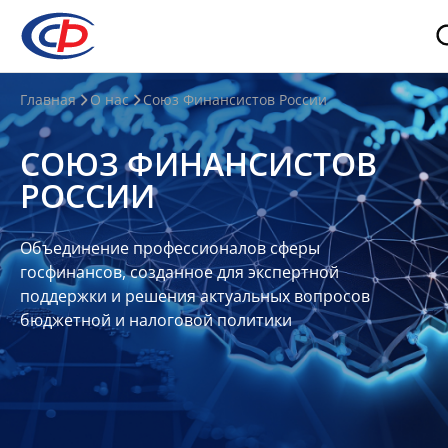
О
Главная
О нас
Союз Финансистов России
нас
СОЮЗ ФИНАНСИСТОВ
О
РОССИИ
СФР
Совет
Объединение профессионалов сферы
Союза
госфинансов, созданное для экспертной
Участники
поддержки и решения актуальных вопросов
бюджетной и налоговой политики
Планы
и
отчеты
Контакты