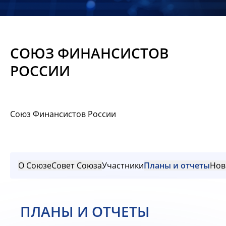
Новости
Мероприятия
СОЮЗ ФИНАНСИСТОВ
Материалы
РОССИИ
Обмен
опытом
Союз Финансистов России
Вступить
О Союзе
Совет Союза
Участники
Планы и отчеты
Нов
ПЛАНЫ И ОТЧЕТЫ