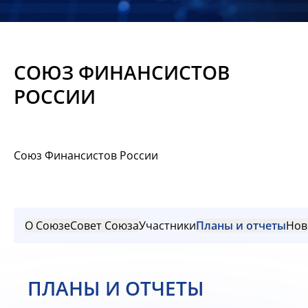
Новости
Мероприятия
СОЮЗ ФИНАНСИСТОВ
Материалы
РОССИИ
Обмен
опытом
Союз Финансистов России
Вступить
О Союзе
Совет Союза
Участники
Планы и отчеты
Нов
ПЛАНЫ И ОТЧЕТЫ