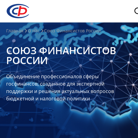
О
Главная
О нас
Союз Финансистов России
нас
СОЮЗ ФИНАНСИСТОВ
О
РОССИИ
СФР
Совет
Объединение профессионалов сферы
Союза
госфинансов, созданное для экспертной
Участники
поддержки и решения актуальных вопросов
бюджетной и налоговой политики
Планы
и
отчеты
Контакты