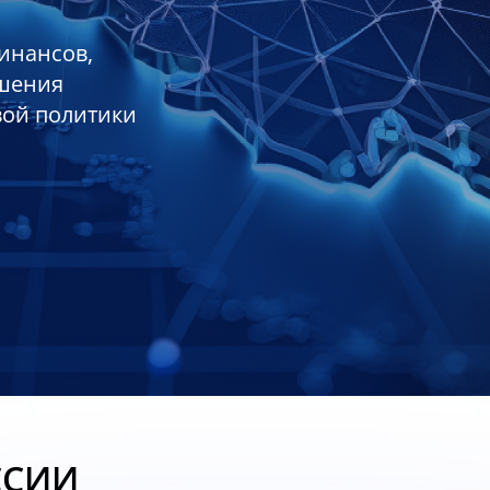
инансов,
ешения
вой политики
ССИИ