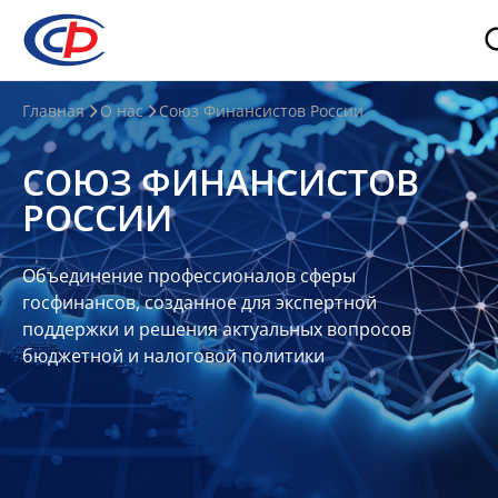
О
Главная
О нас
Союз Финансистов России
нас
СОЮЗ ФИНАНСИСТОВ
О
РОССИИ
СФР
Совет
Объединение профессионалов сферы
Союза
госфинансов, созданное для экспертной
Участники
поддержки и решения актуальных вопросов
бюджетной и налоговой политики
Планы
и
отчеты
Контакты