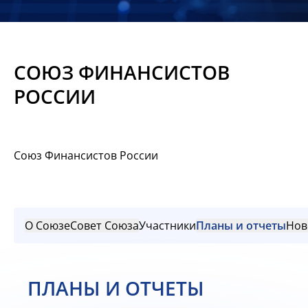
Новости
Мероприятия
СОЮЗ ФИНАНСИСТОВ
Материалы
РОССИИ
Обмен
опытом
Союз Финансистов России
Вступить
О Союзе
Совет Союза
Участники
Планы и отчеты
Нов
ПЛАНЫ И ОТЧЕТЫ