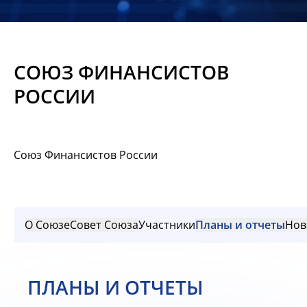
Новости
Мероприятия
СОЮЗ ФИНАНСИСТОВ
Материалы
РОССИИ
Обмен
опытом
Союз Финансистов России
Вступить
О Союзе
Совет Союза
Участники
Планы и отчеты
Нов
ПЛАНЫ И ОТЧЕТЫ