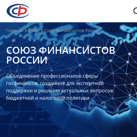
О
Главная
О нас
Союз Финансистов России
нас
СОЮЗ ФИНАНСИСТОВ
О
РОССИИ
СФР
Совет
Объединение профессионалов сферы
Союза
госфинансов, созданное для экспертной
Участники
поддержки и решения актуальных вопросов
бюджетной и налоговой политики
Планы
и
отчеты
Контакты