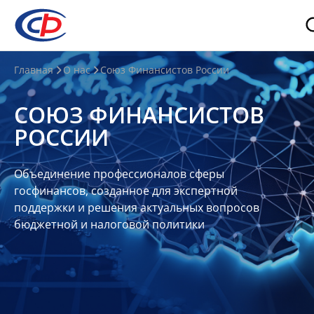
О
Главная
О нас
Союз Финансистов России
нас
СОЮЗ ФИНАНСИСТОВ
О
РОССИИ
СФР
Совет
Объединение профессионалов сферы
Союза
госфинансов, созданное для экспертной
Участники
поддержки и решения актуальных вопросов
бюджетной и налоговой политики
Планы
и
отчеты
Контакты