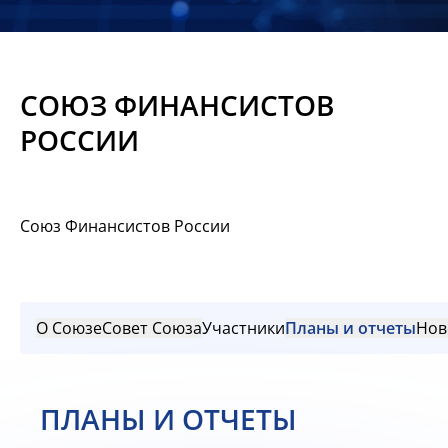
Новости
Мероприятия
СОЮЗ ФИНАНСИСТОВ
Материалы
РОССИИ
Обмен
опытом
Союз Финансистов России
Вступить
О Союзе
Совет Союза
Участники
Планы и отчеты
Нов
ПЛАНЫ И ОТЧЕТЫ