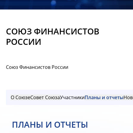
Новости
Мероприятия
СОЮЗ ФИНАНСИСТОВ
Материалы
РОССИИ
Обмен
опытом
Союз Финансистов России
Вступить
О Союзе
Совет Союза
Участники
Планы и отчеты
Нов
ПЛАНЫ И ОТЧЕТЫ