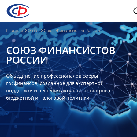
О
Главная
О нас
Союз Финансистов России
нас
СОЮЗ ФИНАНСИСТОВ
О
РОССИИ
СФР
Совет
Объединение профессионалов сферы
Союза
госфинансов, созданное для экспертной
Участники
поддержки и решения актуальных вопросов
бюджетной и налоговой политики
Планы
и
отчеты
Контакты