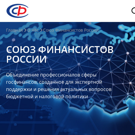
О
Главная
О нас
Союз Финансистов России
нас
СОЮЗ ФИНАНСИСТОВ
О
РОССИИ
СФР
Совет
Объединение профессионалов сферы
Союза
госфинансов, созданное для экспертной
Участники
поддержки и решения актуальных вопросов
бюджетной и налоговой политики
Планы
и
отчеты
Контакты