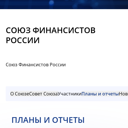
Новости
Мероприятия
СОЮЗ ФИНАНСИСТОВ
Материалы
РОССИИ
Обмен
опытом
Союз Финансистов России
Вступить
О Союзе
Совет Союза
Участники
Планы и отчеты
Нов
ПЛАНЫ И ОТЧЕТЫ